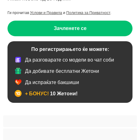
Ги прочитав
Услови и Правила
и
Политика за Приватност
.
Зачленете се
По регистрирањето ќе можете:
Да разговарате со модели во чат соби
Да добивате бесплатни Жетони
Да испраќате бакшиши
+ БОНУС!
10 Жетони!
BBW
Азијски