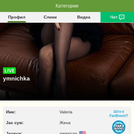
Категории
ymnichka
Профил
Слики
Видеа
Чет
ymnichka
Име:
Valeria
Што е
FanBoost?
Јас сум:
Жена
Јазици:
american