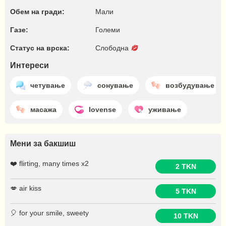
Обем на гради:
Мали
Газе:
Големи
Статус на врска:
Слободна
Интереси
четување
сонување
возбудување
масажа
lovense
уживање
Мени за бакшиш
❤️ flirting, many times x2
2 TKN
💋 air kiss
5 TKN
🎈 for your smile, sweety
10 TKN