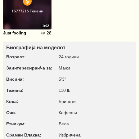
16777215 Токени
1:02
28
Just fooling
Биографија на моделот
Возраст:
24 години
Заинтересиран/-а за:
Мажи
Висина:
5'3"
Тежина:
110 lb
Коса:
Бринети
Очи:
Кафеави
Етникум:
Бела
Срамни Влакна:
Избричена