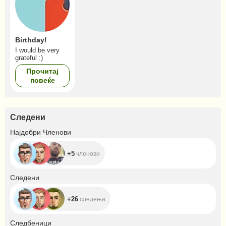
Birthday!
I would be very
grateful :)
Прочитај
повеќе
Следени
+5
Најдобри Членови
+5
членови
+26
Следени
+26
следења
+5.7K
Следбеници