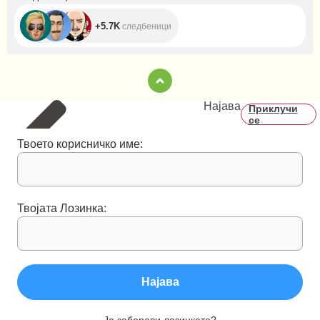
+5.7K
следбеници
Најава
Приклучи
се
Твоето корисничко име:
Твојата Лозинка:
Најава