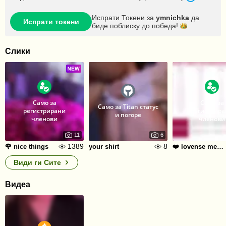
Испрати Токени за
ymnichka
да
Испрати токени
биде поблиску до
победа!
Слики
Само за
Само за
Само за Titan статус
регистрирани
регистрира
и погоре
членови
членови
11
6
1389
8
🌹 nice things
your shirt
❤️ lovense menu
Види ги Сите
Видеа