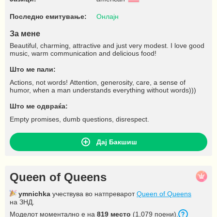
Последно емитување:
Онлајн
За мене
Beautiful, charming, attractive and just very modest. I love good
music, warm communication and delicious food!
Што ме пали:
Actions, not words! Attention, generosity, care, a sense of
humor, when a man understands everything without words)))
Што ме одвраќа:
Empty promises, dumb questions, disrespect.
Дај Бакшиш
Queen of Queens
ymnichka
учествува во натпреварот
Queen of Queens
на ЗНД.
Моделот моментално е на
819 место
(1,079 поени).