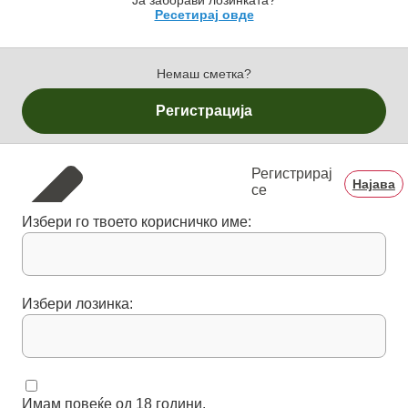
Ја заборави лозинката?
Ресетирај овде
Немаш сметка?
Регистрација
Регистрирај
Најава
се
Избери го твоето корисничко име:
Избери лозинка:
Имам повеќе од 18 години.